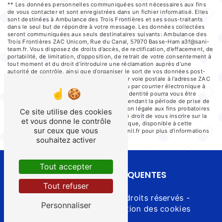
** Les données personnelles communiquées sont nécessaires aux fins
de vous contacter et sont enregistrées dans un fichier informatisé. Elles
sont destinées à Ambulance des Trois Frontières et ses sous-traitants
dans le seul but de répondre à votre message. Les données collectées
seront communiquées aux seuls destinataires suivants: Ambulance des
Trois Frontières ZAC Unicom, Rue du Canal, 57970 Basse-Ham a3f@sani-
team.fr. Vous disposez de droits d’accès, de rectification, d’effacement, de
portabilité, de limitation, d’opposition, de retrait de votre consentement à
tout moment et du droit d’introduire une réclamation auprès d’une
autorité de contrôle, ainsi que d’organiser le sort de vos données post-
mortem. Vous pouvez exercer ces droits par voie postale à l'adresse ZAC
Unicom, Rue du Canal, 57970 Basse-Ham ou par courrier électronique à
l'adresse a3f@sani-team.fr. Un justificatif d'identité pourra vous être
demandé. Nous conservons vos données pendant la période de prise de
contact puis pendant la durée de prescription légale aux fins probatoires
Ce site utilise des cookies
et de gestion des contentieux. Vous avez le droit de vous inscrire sur la
et vous donne le contrôle
liste d'opposition au démarchage téléphonique, disponible à cette
sur ceux que vous
adresse:
Bloctel.gouv.fr
. Consultez le site cnil.fr pour plus d’informations
sur vos droits.
souhaitez activer
Tout accepter
RECHERCHES FRÉQUENTES
Tout refuser
©
Vistalid
- 2026 - Tous droits réservés -
Personnaliser
Mentions légales
-
Gestion des cookies