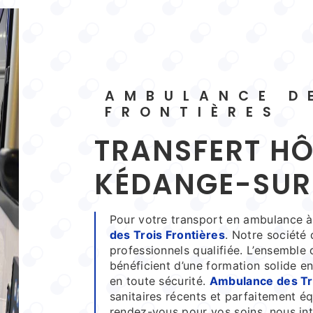
AMBULANCE DES TROIS
FRONTIÈRES
TRANSFERT HÔPITAUX À
KÉDANGE-SU
Pour votre transport en ambulance 
des Trois Frontières
. Notre société
professionnels qualifiée. L’ensemble 
bénéficient d’une formation solide e
en toute sécurité.
Ambulance des Tro
sanitaires récents et parfaitement éq
rendez-vous pour vos soins, nous int